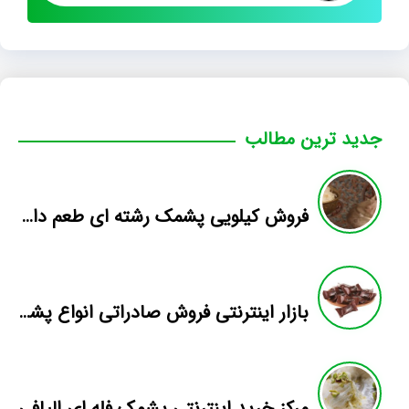
جدید ترین مطالب
فروش کیلویی پشمک رشته ای طعم دار میوه
بازار اینترنتی فروش صادراتی انواع پشمک الیافی/شکلاتی
مرکز خرید اینترنتی پشمک فله ای الیافی