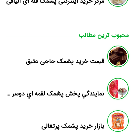
مرکز خرید اینترنتی پشمک فله ای الیافی
محبوب ترین مطالب
قیمت خرید پشمک حاجی عتیق
نمايندگي پخش پشمک لقمه اي دوسر پيچ
بازار خرید پشمک پرتغالی