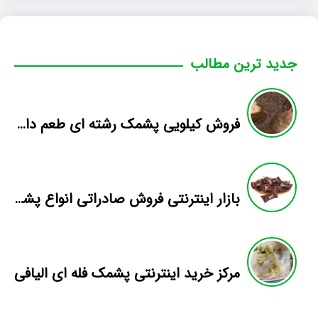
جدید ترین مطالب
فروش کیلویی پشمک رشته ای طعم دار میوه
بازار اینترنتی فروش صادراتی انواع پشمک الیافی/شکلاتی
مرکز خرید اینترنتی پشمک فله ای الیافی