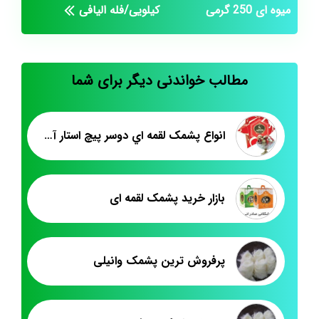
میوه ای 250 گرمی
کیلویی/فله الیافی
مطالب خواندنی دیگر برای شما
انواع پشمک لقمه اي دوسر پيچ استار آراميس
بازار خرید پشمک لقمه ای
پرفروش ترین پشمک وانیلی