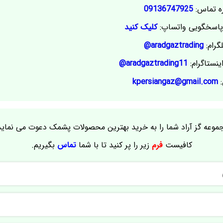
ه تماس:
09136747925
اسخگویی واتساپ:
کلیک کنید
گرام:
aradgaztrading@
ینستاگرام:
aradgaztrading11@
:
kpersiangaz@gmail.com
موعه گز آراد شما را به خرید بهترین محصولات پشمک دعوت می نماید
کافیست
فرم
زیر را پر کنید تا با شما
تماس
بگیریم.