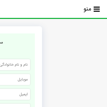
منو
مج
نام
و
نام
خانوادگی
موبایل
ایمیل
نام