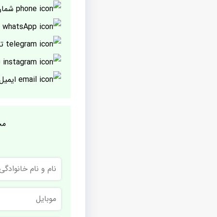
شمار
پ
تل
ا
ایمیل
مج
نام
و
نام
خانوادگی
موبایل