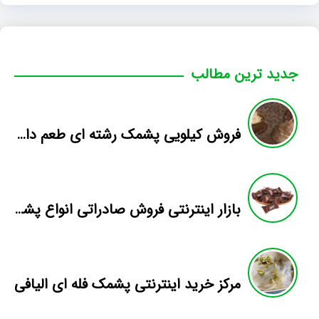
جدید ترین مطالب
فروش کیلویی پشمک رشته ای طعم دار میوه
بازار اینترنتی فروش صادراتی انواع پشمک الیافی/شکلاتی
مرکز خرید اینترنتی پشمک فله ای الیافی