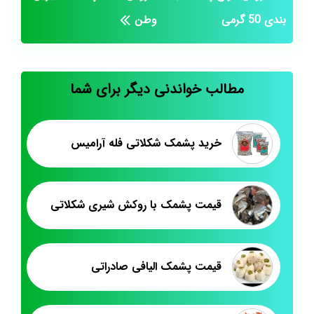
بندی 50 گرمی
وطن
مطالب خواندنی دیگر برای شما
خرید پشمک شکلاتی فله آرامیس
قیمت پشمک با روکش شیری شکلاتی
قیمت پشمک الیافی صادراتی