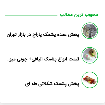
محبوب ترین مطالب
پخش عمده پشمک پاراج در بازار تهران
قیمت انواع پشمک الیافی+ چوبی میوه ای
پخش پشمک شکلاتی فله ای