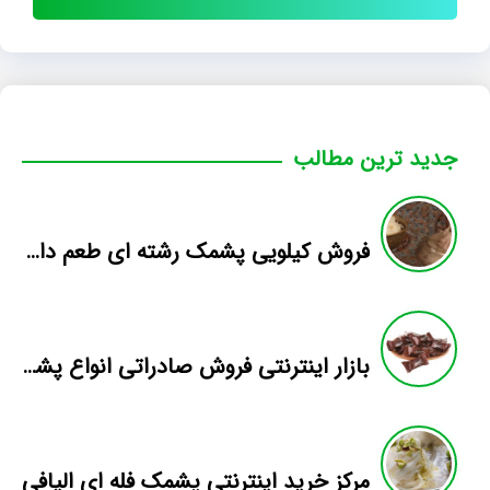
جدید ترین مطالب
فروش کیلویی پشمک رشته ای طعم دار میوه
بازار اینترنتی فروش صادراتی انواع پشمک الیافی/شکلاتی
مرکز خرید اینترنتی پشمک فله ای الیافی