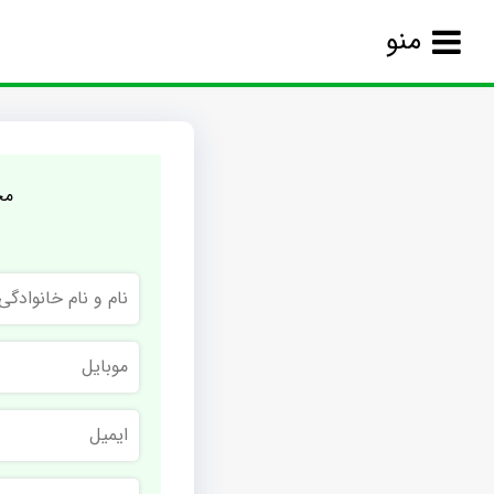
منو
مج
نام
و
نام
خانوادگی
موبایل
ایمیل
نام