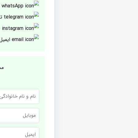
پ
تل
ا
ایمیل
مج
نام
و
نام
خانوادگی
موبایل
ایمیل