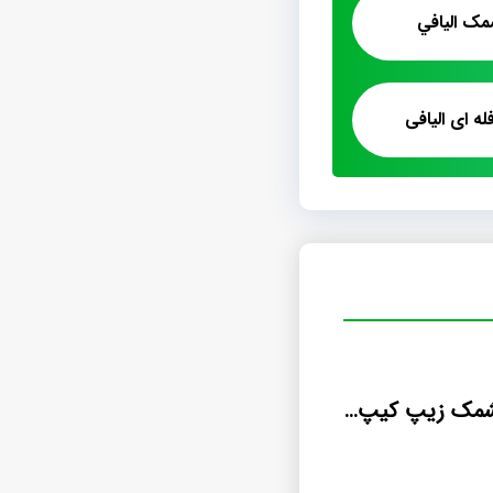
مک اليافي
ه ای الیافی
قیمت تولید پشمک زیپ کیپ زعفرانی