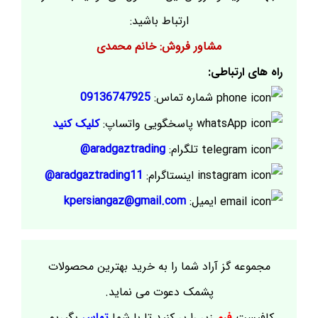
ارتباط باشید:
مشاور فروش: خانم محمدی
راه های ارتباطی:
شماره تماس:
09136747925
پاسخگویی واتساپ:
کلیک کنید
تلگرام:
aradgaztrading@
اینستاگرام:
aradgaztrading11@
ایمیل:
kpersiangaz@gmail.com
مجموعه گز آراد شما را به خرید بهترین محصولات
پشمک دعوت می نماید.
کافیست
فرم
زیر را پر کنید تا با شما
تماس
بگیریم.