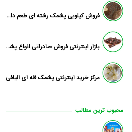
فروش کیلویی پشمک رشته ای طعم دار میوه
بازار اینترنتی فروش صادراتی انواع پشمک الیافی/شکلاتی
مرکز خرید اینترنتی پشمک فله ای الیافی
محبوب ترین مطالب