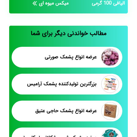
الیافی 100 گرمی
میکس میوه ای
مطالب خواندنی دیگر برای شما
عرضه انواع پشمک صورتی
بزرگترین تولیدکننده پشمک آرامیس
عرضه انواع پشمک حاجی عتیق