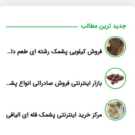
جدید ترین مطالب
فروش کیلویی پشمک رشته ای طعم دار میوه
بازار اینترنتی فروش صادراتی انواع پشمک الیافی/شکلاتی
مرکز خرید اینترنتی پشمک فله ای الیافی