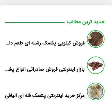
جدید ترین مطالب
فروش کیلویی پشمک رشته ای طعم دار میوه
بازار اینترنتی فروش صادراتی انواع پشمک الیافی/شکلاتی
مرکز خرید اینترنتی پشمک فله ای الیافی