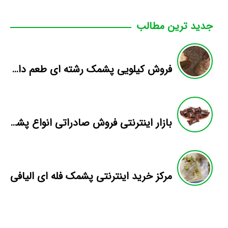
جدید ترین مطالب
فروش کیلویی پشمک رشته ای طعم دار میوه
بازار اینترنتی فروش صادراتی انواع پشمک الیافی/شکلاتی
مرکز خرید اینترنتی پشمک فله ای الیافی