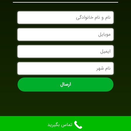
نام
و
نام
موبایل
خانوادگی
ایمیل
نام
شهر
تماس بگیرید
AradBranding.com
Designed By