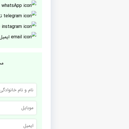
پ
تل
ا
ایمیل
مج
نام
و
نام
خانوادگی
موبایل
ایمیل