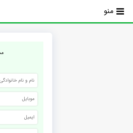
منو
مج
نام
و
نام
خانوادگی
موبایل
ایمیل
نام