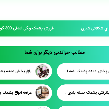
 اي شکلاتي شيري
فروش پشمک رنگي اليافي 300 گرمي
مطالب خواندنی دیگر برای شما
سفارش پخش عمده پشمک لقمه اي کاکائويي
خرید اینترنتی پشمک بسته بندی ۵۰ گرمی
عرضه انواع پشمک ب