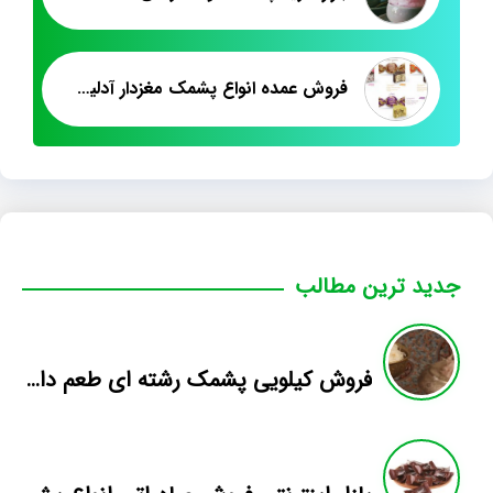
فروش عمده انواع پشمک مغزدار آدلین میوه ای
جدید ترین مطالب
فروش کیلویی پشمک رشته ای طعم دار میوه