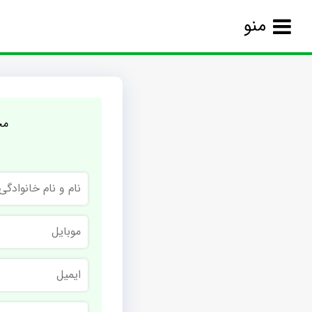
منو
مج
نام
و
نام
خانوادگی
موبایل
ایمیل
نام