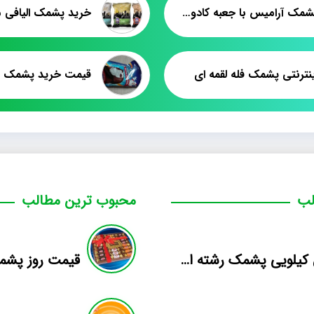
خرید پشمک آرامیس با جعبه کادویی اسکار
نترنتی پشمک فله لقمه ای
لب
محبوب ترین مطالب
فروش کیلویی پشمک رشته ای طعم دار میوه
قیمت روز پش