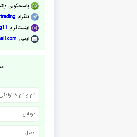
پاسخگویی وات
تلگرام:
trading@
اینستاگرام:
g11@
ایمیل:
ail.com
مج
نام
و
نام
خانوادگی
موبایل
ایمیل