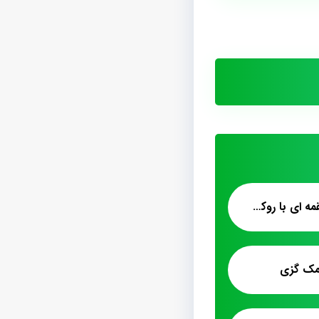
تولید کننده پشمک لقمه ای با روکش کاکائویی
مک گزی