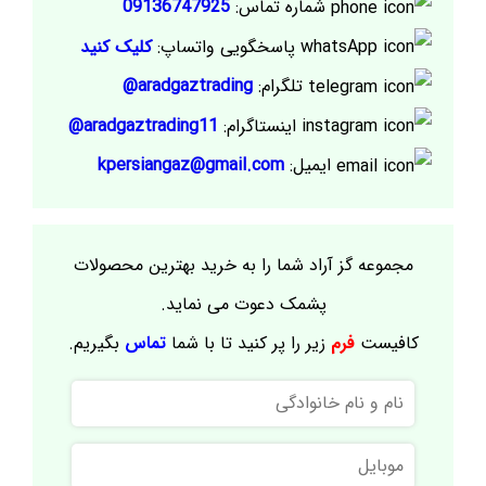
شماره تماس:
09136747925
پاسخگویی واتساپ:
کلیک کنید
تلگرام:
aradgaztrading@
اینستاگرام:
aradgaztrading11@
ایمیل:
kpersiangaz@gmail.com
مجموعه گز آراد شما را به خرید بهترین محصولات
پشمک دعوت می نماید.
کافیست
فرم
زیر را پر کنید تا با شما
تماس
بگیریم.
نام
و
نام
موبایل
خانوادگی