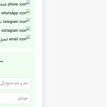
شمار
پ
تل
ا
ایمیل
مج
نام
و
نام
خانوادگی
موبایل