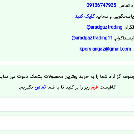
ه تماس:
09136747925
اسخگویی واتساپ:
کلیک کنید
گرام:
aradgaztrading@
ینستاگرام:
aradgaztrading11@
:
kpersiangaz@gmail.com
موعه گز آراد شما را به خرید بهترین محصولات پشمک دعوت می نماید
کافیست
فرم
زیر را پر کنید تا با شما
تماس
بگیریم.