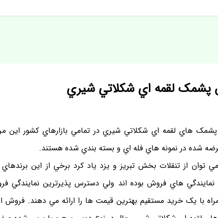
 پشمک لقمه اي شکلاتي شيري
پشمک هاي لقمه اي شکلاتي شيري در تمامي بازارهاي کشور اين مرکز
ه شده در نمونه هاي فله اي و بسته بندي شده هستند.
ي توان از تنقلات بخش تبريز و يزد ياد کرد برخي از اين برندها
ي نمايندگي هاي فروش بوده اند ولي دسترس پذيرترين نمايندگي ف
مراه با يک خريد مستقيم بهترين قيمت ها را ارائه مي دهند. فروش