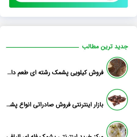
جدید ترین مطالب
فروش کیلویی پشمک رشته ای طعم دار میوه
بازار اینترنتی فروش صادراتی انواع پشمک الیافی/شکلاتی
مرکز خرید اینترنتی پشمک فله ای الیافی