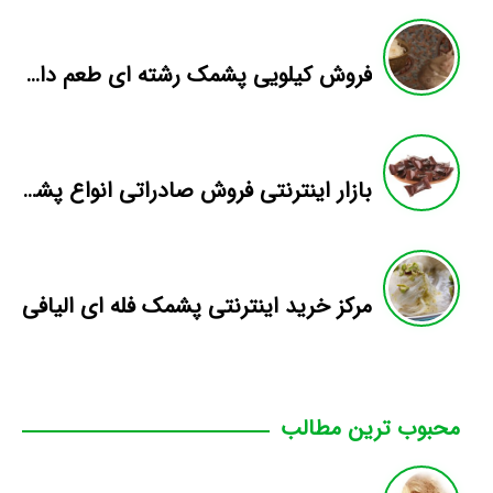
فروش کیلویی پشمک رشته ای طعم دار میوه
بازار اینترنتی فروش صادراتی انواع پشمک الیافی/شکلاتی
مرکز خرید اینترنتی پشمک فله ای الیافی
محبوب ترین مطالب