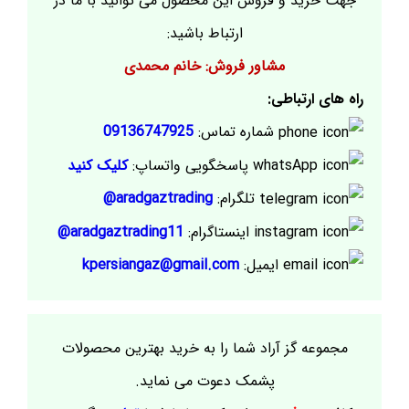
جهت خرید و فروش این محصول می توانید با ما در
ارتباط باشید:
مشاور فروش: خانم محمدی
راه های ارتباطی:
شماره تماس:
09136747925
پاسخگویی واتساپ:
کلیک کنید
تلگرام:
aradgaztrading@
اینستاگرام:
aradgaztrading11@
ایمیل:
kpersiangaz@gmail.com
مجموعه گز آراد شما را به خرید بهترین محصولات
پشمک دعوت می نماید.