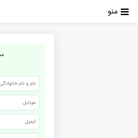
منو
مج
نام
و
نام
خانوادگی
موبایل
ایمیل
نام