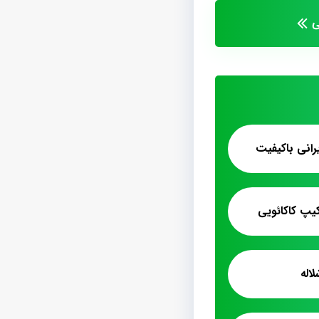
ی
رانی باکیفیت
 کاکائویی
اله