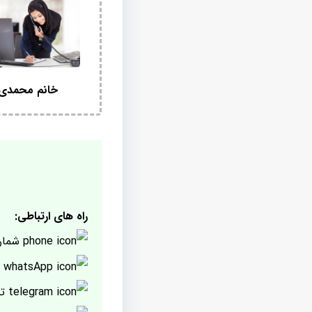
خانم محمدی
راه های ارتباطی:
شمار
پ
تل