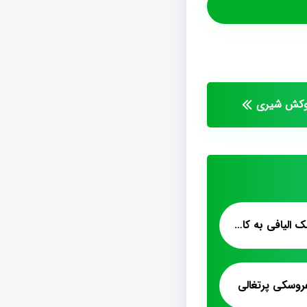
روکش شیری
فروش صادراتی پشمک الیافی به کابل
وسکی پرتغالی