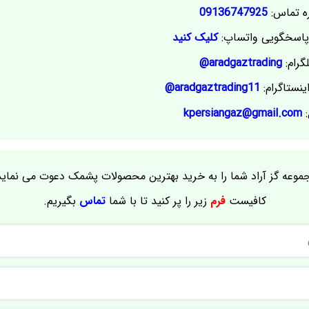
ه تماس:
09136747925
اسخگویی واتساپ:
کلیک کنید
گرام:
aradgaztrading@
ینستاگرام:
aradgaztrading11@
:
kpersiangaz@gmail.com
موعه گز آراد شما را به خرید بهترین محصولات پشمک دعوت می نماید
کافیست
فرم
زیر را پر کنید تا با شما
تماس
بگیریم.