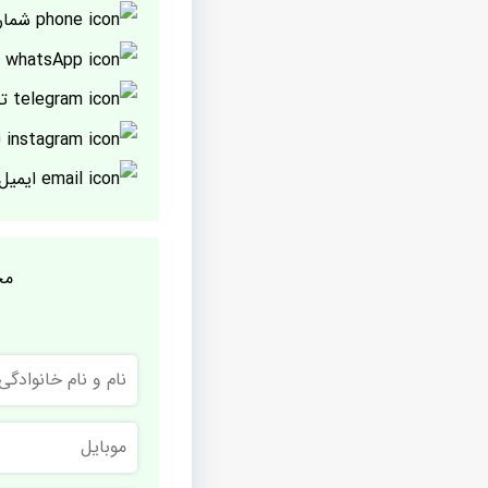
شمار
پ
تل
ا
ایمیل
مج
نام
و
نام
خانوادگی
موبایل