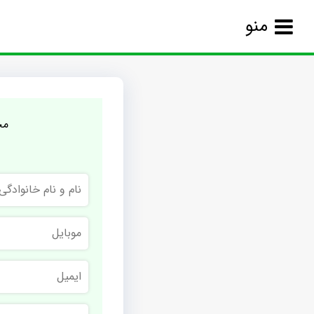
منو
مج
نام
و
نام
خانوادگی
موبایل
ایمیل
نام