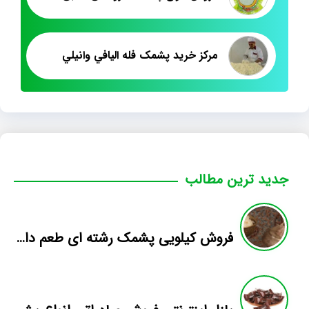
مرکز خريد پشمک فله اليافي وانيلي
جدید ترین مطالب
فروش کیلویی پشمک رشته ای طعم دار میوه