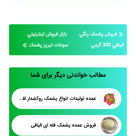
فروش پشمک رنگي
بازار فروش اينترنيتي
اليافي 300 گرمي
سوغات تبريز پشمک
مطالب خواندنی دیگر برای شما
عمده تولیدات انواع پشمک روکشدار لقمه ای
فروش عمده پشمک فله ای الیافی