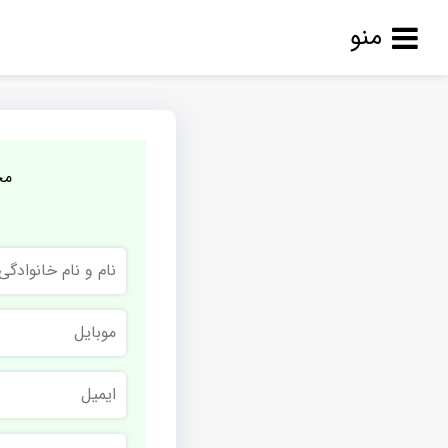
منو
مج
نام
و
نام
خانوادگی
موبایل
ایمیل
نام