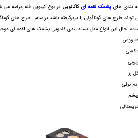
ه بندی های
پشمک لقمه ای
کاکائویی
در نوع کیلویی فله عرضه می ش
تواند طرح های گوناگونی را دربرگرفته باشد براساس طرح های گونا
نده. حال این انواع مدل بسته بندی کادویی پشمک های لقمه ای موجود در
طاووس
کعبی
وبی
 رز
م برفی
چشم
ریستالی