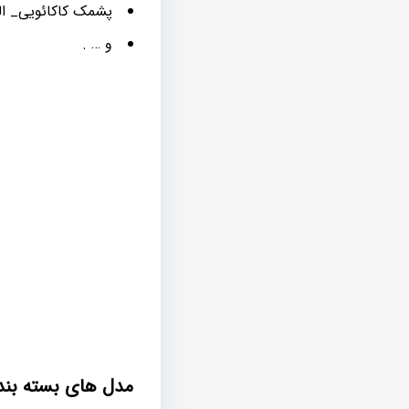
پشمک کاکائویی_ ال
و … .
مدل های بسته بن