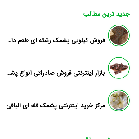
جدید ترین مطالب
فروش کیلویی پشمک رشته ای طعم دار میوه
بازار اینترنتی فروش صادراتی انواع پشمک الیافی/شکلاتی
مرکز خرید اینترنتی پشمک فله ای الیافی