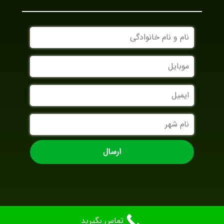
نام
و
نام
موبایل
خانوادگی
ایمیل
نام
شهر
تماس بگیرید
AradBranding.com
Designed By