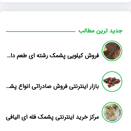
جدید ترین مطالب
فروش کیلویی پشمک رشته ای طعم دار میوه
بازار اینترنتی فروش صادراتی انواع پشمک الیافی/شکلاتی
مرکز خرید اینترنتی پشمک فله ای الیافی