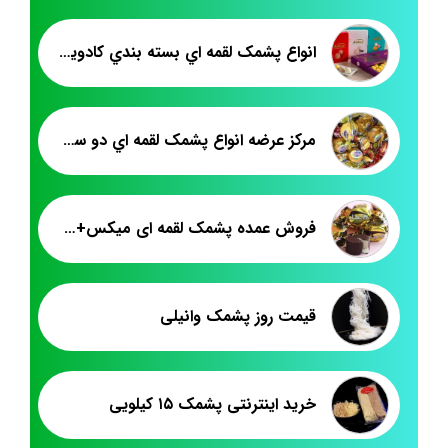
انواع پشمک لقمه اي بسته بندي کادويي
مرکز عرضه انواع پشمک لقمه اي دو سر پيچ
فروش عمده پشمک لقمه ای میکس+نسکافه+زعفرانی
قیمت روز پشمک وانیلی
خرید اینترنتی پشمک ۱۵ کیلویی