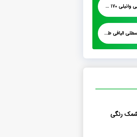
پشمک الیافی کاکائویی وانیلی ۱۷۰ گرمی
پخش انواع پشمک سطلی الیافی طعم دار
شمک رنگی