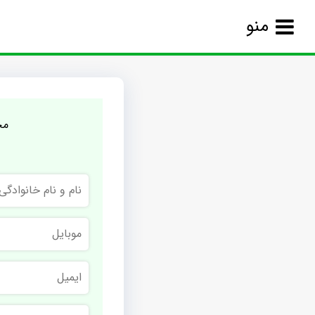
منو
مج
نام
و
نام
خانوادگی
موبایل
ایمیل
نام