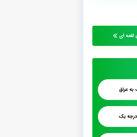
 لقمه ای
به عراق
رجه یک