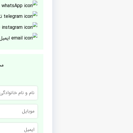
پ
تل
ا
ایمیل
مج
نام
و
نام
خانوادگی
موبایل
ایمیل