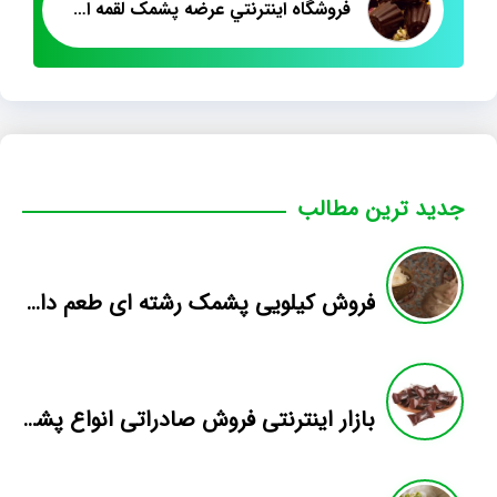
فروشگاه اينترنتي عرضه پشمک لقمه اي حاج يعقوب
جدید ترین مطالب
فروش کیلویی پشمک رشته ای طعم دار میوه
بازار اینترنتی فروش صادراتی انواع پشمک الیافی/شکلاتی