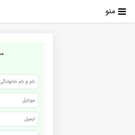
منو
مج
نام
و
نام
خانوادگی
موبایل
ایمیل
نام