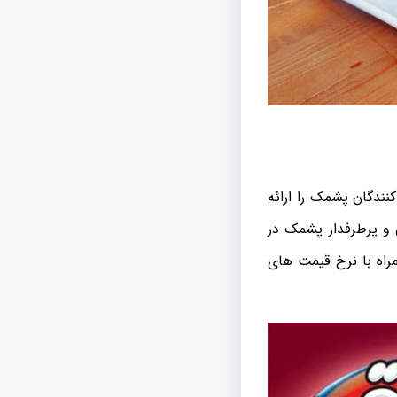
نندگان پشمک را ارائه
و پرطرفدار پشمک در
راه با نرخ قیمت های