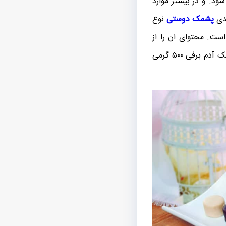
ود. و در بیشتر موارد
ندی
پشمک دوستی
نوع
ست. محتوای ان را از
پشمک های لقمه ای با روکش های شکلاتی شیری تهیه و تولید نموده اند. وزن جعبه ی پشمک آدم برفی ۵۰۰ گرمی