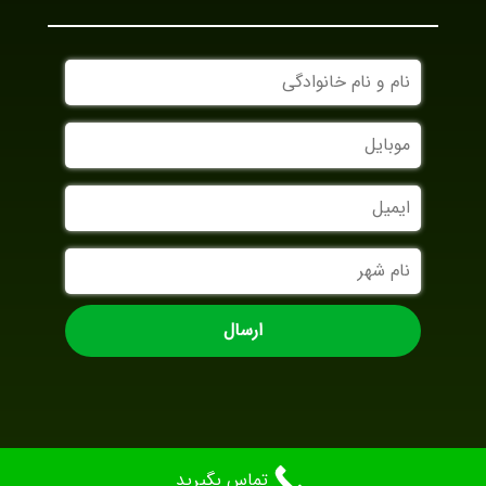
نام
و
نام
موبایل
خانوادگی
ایمیل
نام
شهر
تماس بگیرید
AradBranding.com
Designed By