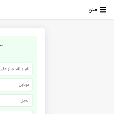
منو
مج
نام
و
نام
خانوادگی
موبایل
ایمیل
نام