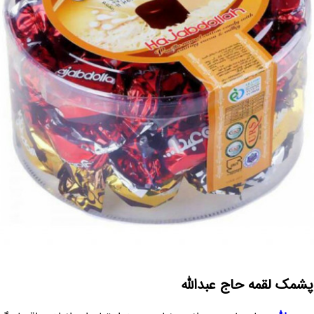
شمک لقمه حاج عبدالله