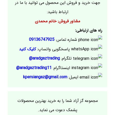
جهت خرید و فروش این محصول می توانید با ما در
ارتباط باشید:
مشاور فروش: خانم محمدی
راه های ارتباطی:
شماره تماس:
09136747925
پاسخگویی واتساپ:
کلیک کنید
تلگرام:
aradgaztrading@
اینستاگرام:
aradgaztrading11@
ایمیل:
kpersiangaz@gmail.com
مجموعه گز آراد شما را به خرید بهترین محصولات
پشمک دعوت می نماید.