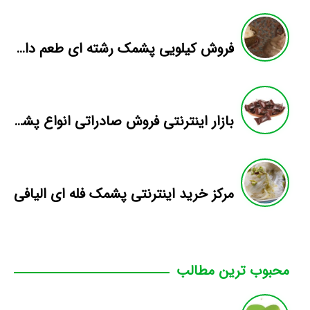
فروش کیلویی پشمک رشته ای طعم دار میوه
بازار اینترنتی فروش صادراتی انواع پشمک الیافی/شکلاتی
مرکز خرید اینترنتی پشمک فله ای الیافی
محبوب ترین مطالب