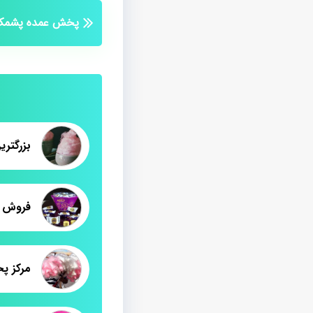
پخش عمده پشمک