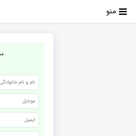
منو
مج
نام
و
نام
خانوادگی
موبایل
ایمیل
نام