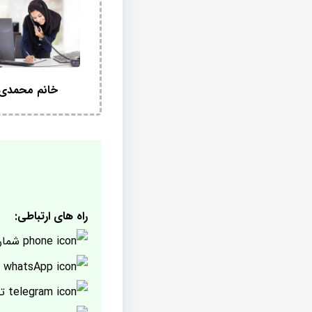
خانم محمدی
راه های ارتباطی:
شمار
پ
تل