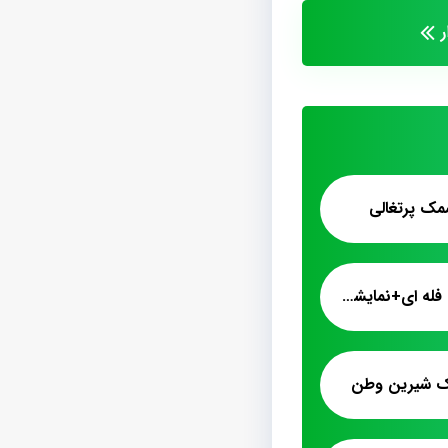
مک پرتغالی
فروش پشمک الیافی فله ای+نمایشگاهی
ک شیرین وطن