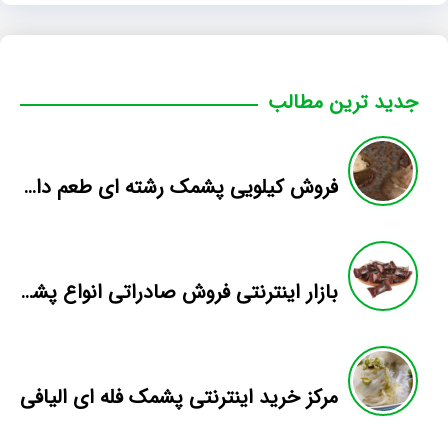
جدید ترین مطالب
فروش کیلویی پشمک رشته ای طعم دار میوه
بازار اینترنتی فروش صادراتی انواع پشمک الیافی/شکلاتی
مرکز خرید اینترنتی پشمک فله ای الیافی