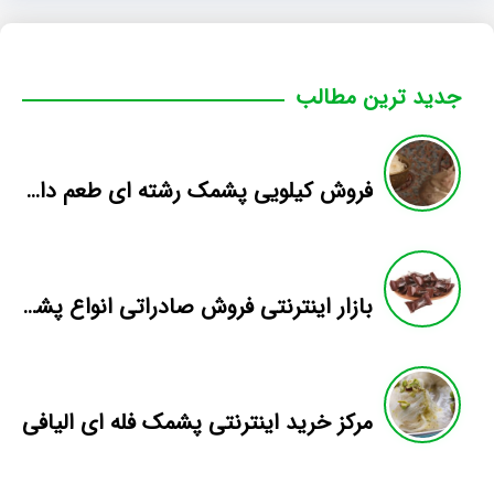
جدید ترین مطالب
فروش کیلویی پشمک رشته ای طعم دار میوه
بازار اینترنتی فروش صادراتی انواع پشمک الیافی/شکلاتی
مرکز خرید اینترنتی پشمک فله ای الیافی